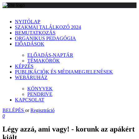
NYITÓLAP
SZAKMAI TALÁLKOZÓ 2024
BEMUTATKOZÁS
ORGANIKUS PEDAGÓGIA
ElŐADÁSOK
ELŐADÁS-NAPTÁR
TÉMAKÖRÖK
KÉPZÉS
PUBLIKÁCIÓK ÉS MÉDIAMEGJELENÉSEK
WEBÁRUHÁZ
KÖNYVEK
PENDRIVE
KAPCSOLAT
BELÉPÉS
or
Regisztráció
0
Légy azzá, ami vagy! - korunk az apákért
kiált