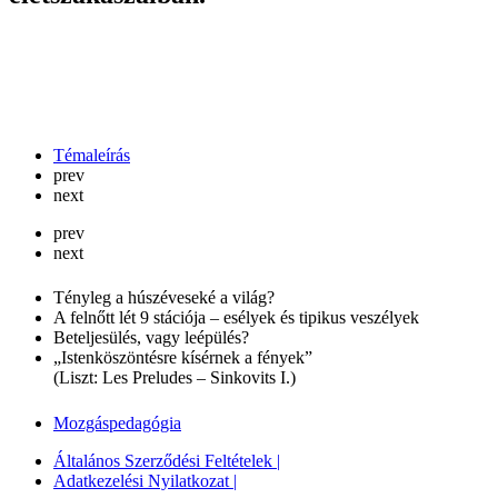
Témaleírás
prev
next
prev
next
Tényleg a húszéveseké a világ?
A felnőtt lét 9 stációja – esélyek és tipikus veszélyek
Beteljesülés, vagy leépülés?
„Istenköszöntésre kísérnek a fények”
(Liszt: Les Preludes – Sinkovits I.)
Mozgáspedagógia
Általános Szerződési Feltételek |
Adatkezelési Nyilatkozat |