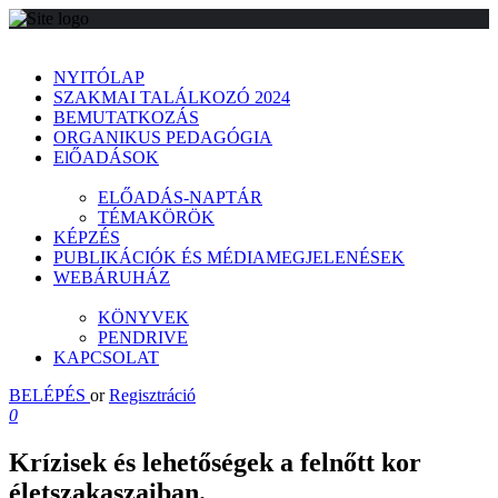
NYITÓLAP
SZAKMAI TALÁLKOZÓ 2024
BEMUTATKOZÁS
ORGANIKUS PEDAGÓGIA
ElŐADÁSOK
ELŐADÁS-NAPTÁR
TÉMAKÖRÖK
KÉPZÉS
PUBLIKÁCIÓK ÉS MÉDIAMEGJELENÉSEK
WEBÁRUHÁZ
KÖNYVEK
PENDRIVE
KAPCSOLAT
BELÉPÉS
or
Regisztráció
0
Krízisek és lehetőségek a felnőtt kor
életszakaszaiban.